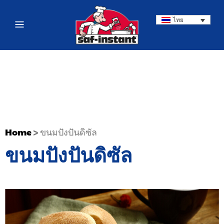
ไทย
Home
>
ขนมปังปันดิซัล
ขนมปังปันดิซัล