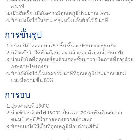
6 นาที
เมื่อตีเสร็จ แป้งโดควรมีอุณหภูมิประมาณ 26°C
พักแป้งโดไว้ในชาม คลุมแป้งแล้วพักไว้ 5 นาที
การขึ้นรูป
แบ่งแป้งโดออกเป็น 57 ชิ้น ชิ้นละประมาณ 65 กรัม
คลึงแป้งโดให้เป็นก้อนกลม แล้วคลุกด้วยเกล็ดขนมปัง
นำแป้งโดที่คลุกเสร็จแล้วแต่ละชิ้นมาวางในถาดที่รองด้วย
กระดาษไขรองอบ
พักแป้งโดไว้เป็นเวลา 90 นาทีที่อุณหภูมิประมาณ 30˚C
และที่ความชื้น 80%
การอบ
อุ่นเตาอบที่ 190˚C
นำเข้าอบด้วยไฟ 190˚C เป็นเวลา 20 นาที หรือจนกว่า
ขนมปังจะมีสีน้ำตาลทองสวยสม่ำเสมอ
พักขนมปังให้เย็นที่อุณหภูมิห้องก่อนเสิร์ฟ