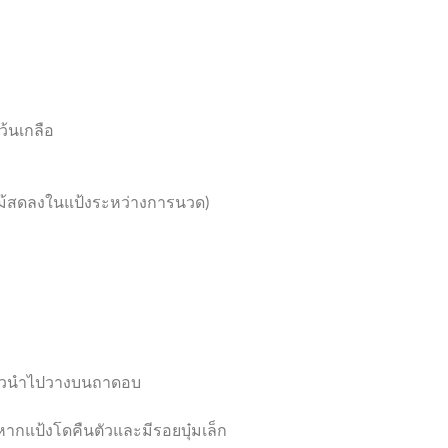
ว้นเกลือ
ผลไม้สดลงในแป้งระหว่างการนวด)
ลแล้วนำไปวางบนถาดอบ
หากแป้งโดคืนตัวและมีรอยบุ๋มเล็ก