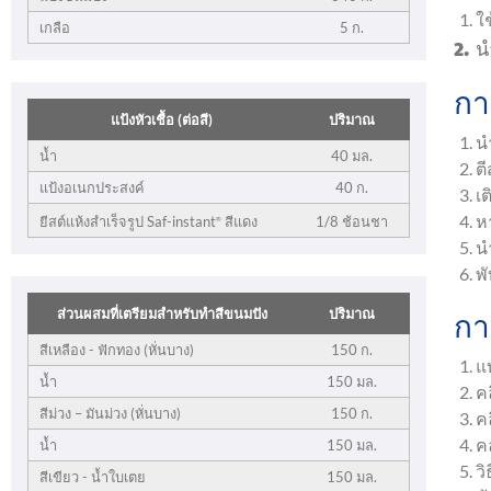
ใช
เกลือ
5 ก.
2. น
กา
แป้งหัวเชื้อ (ต่อสี)
ปริมาณ
น
น้ำ
40 มล.
ต
แป้งอเนกประสงค์
40 ก.
เ
ห
1/8 ช้อนชา
ยีสต์แห้งสำเร็จรูป Saf-instant
สีแดง
®
น
พั
กา
ส่วนผสมที่เตรียมสำหรับทำสีขนมปัง
ปริมาณ
สีเหลือง - ฟักทอง (หั่นบาง)
150 ก.
แ
น้ำ
150 มล.
ค
สีม่วง – มันม่วง (หั่นบาง)
150 ก.
ค
คล
น้ำ
150 มล.
ว
สีเขียว - น้ำใบเตย
150 มล.