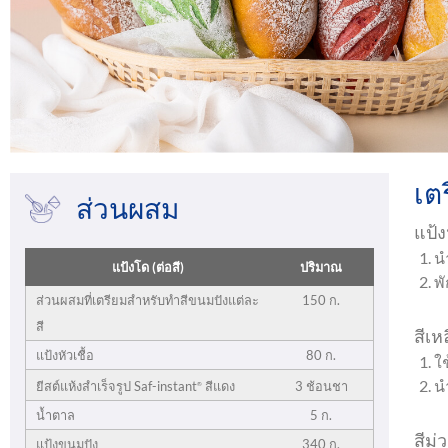
เต
ส่วนผสม
แป้ง
น
แป้งโด (ต่อสี)
ปริมาณ
พั
ส่วนผสมที่เตรียมสำหรับทำสีขนมปังแต่ละ
150 ก.
สี
สีเห
แป้งหัวเชื้อ
80 ก.
ใ
นำ
3 ช้อนชา
ยีสต์แห้งสำเร็จรูป Saf-instant
สีแดง
®
น้ำตาล
5 ก.
สีม่
แป้งขนมปัง
340 ก.