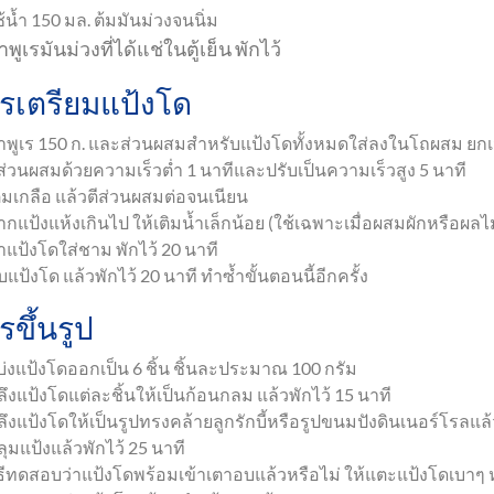
้น้ำ 150 มล. ต้มมันม่วงจนนิ่ม
ำพูเรมันม่วงที่ได้แช่ในตู้เย็น พักไว้
รเตรียมแป้งโด
ำพูเร 150 ก. และส่วนผสมสำหรับแป้งโดทั้งหมดใส่ลงในโถผสม ยกเ
ีส่วนผสมด้วยความเร็วต่ำ 1 นาทีและปรับเป็นความเร็วสูง 5 นาที
ติมเกลือ แล้วตีส่วนผสมต่อจนเนียน
ากแป้งแห้งเกินไป ให้เติมน้ำเล็กน้อย (ใช้เฉพาะเมื่อผสมผักหรือ
ำแป้งโดใส่ชาม พักไว้ 20 นาที
บแป้งโด แล้วพักไว้ 20 นาที ทำซ้ำขั้นตอนนี้อีกครั้ง
รขึ้นรูป
บ่งแป้งโดออกเป็น 6 ชิ้น ชิ้นละประมาณ 100 กรัม
ลึงแป้งโดแต่ละชิ้นให้เป็นก้อนกลม แล้วพักไว้ 15 นาที
ลึงแป้งโดให้เป็นรูปทรงคล้ายลูกรักบี้หรือรูปขนมปังดินเนอร์โร
ุมแป้งแล้วพักไว้ 25 นาที
ิธีทดสอบว่าแป้งโดพร้อมเข้าเตาอบแล้วหรือไม่ ให้แตะแป้งโดเบาๆ 