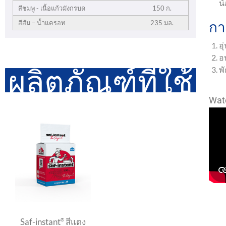
น
สีชมพู - เนื้อแก้วมังกรบด
150 ก.
กา
สีส้ม – น้ำแครอท
235 มล.
อุ
อ
ผลิตภัณฑ์ที่ใช้
พั
Watc
Saf-instant
สีแดง
®