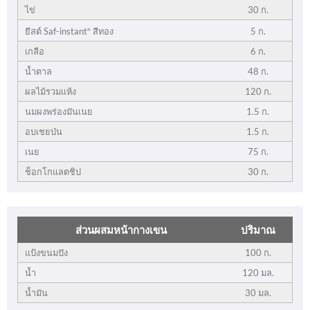
ไข่
30 ก.
5 ก.
ยีสต์ Saf-instant
สีทอง
®
เกลือ
6 ก.
น้ำตาล
48 ก.
ผลไม้รวมแห้ง
120 ก.
นมผงพร่องมันเนย
1.5 ก.
อบเชยป่น
1.5 ก.
เนย
75 ก.
ช็อกโกแลตชิป
30 ก.
ส่วนผสมหน้ากางเขน
ปริมาณ
แป้งขนมปัง
100 ก.
น้ำ
120 มล.
น้ำมัน
30 มล.