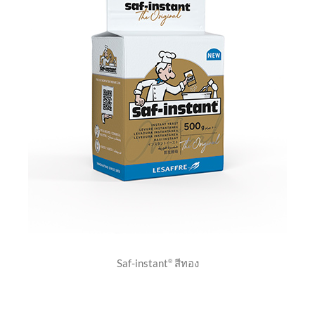
Saf-instant
สีทอง
®