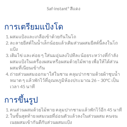
Saf-instant
สีแดง
®
การเตรียมแป้งโด
ผสมแป้งและเกลือเข้าด้วยกันในโถ
ละลายยีสต์ในน้ำเล็กน้อยแล้วเติมส่วนผสมยีสต์นี้ลงในโถ
แป้ง
เติมไข่ และค่อย ๆ ใส่นมอุ่นลงไปทีละน้อยระหว่างที่กำลัง
ผสมแป้งในเครื่องผสมหรือผสมด้วยไม้พาย เพื่อให้ได้ส่วน
ผสมที่เนียนเข้ากัน
ถ่ายส่วนผสมออกมาใส่ในชาม คลุมปากชามด้วยผ้าชุบน้ำ
หมาด ๆ แล้วพักไว้ที่อุณหภูมิห้องประมาณ 26 – 30°C เป็น
เวลา 45 นาที
การขึ้นรูป
คนส่วนผสมด้วยไม้พาย คลุมปากชามแล้วพักไว้อีก 45 นาที
ในขั้นสุดท้าย ผสมเนยที่อ่อนตัวแล้วลงในส่วนผสม คนจน
เนยผสมเข้ากันดีกับส่วนผสมแป้ง