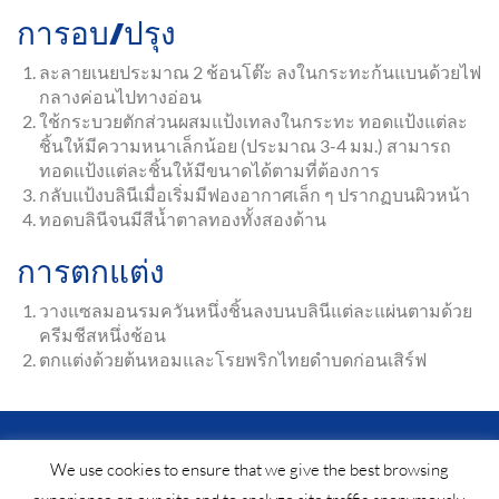
การอบ/ปรุง
ละลายเนยประมาณ 2 ช้อนโต๊ะ ลงในกระทะก้นแบนด้วยไฟ
กลางค่อนไปทางอ่อน
ใช้กระบวยตักส่วนผสมแป้งเทลงในกระทะ ทอดแป้งแต่ละ
ชิ้นให้มีความหนาเล็กน้อย (ประมาณ 3-4 มม.) สามารถ
ทอดแป้งแต่ละชิ้นให้มีขนาดได้ตามที่ต้องการ
กลับแป้งบลินีเมื่อเริ่มมีฟองอากาศเล็ก ๆ ปรากฏบนผิวหน้า
ทอดบลินีจนมีสีน้ำตาลทองทั้งสองด้าน
การตกแต่ง
วางแซลมอนรมควันหนึ่งชิ้นลงบนบลินีแต่ละแผ่นตามด้วย
ครีมชีสหนึ่งช้อน
ตกแต่งด้วยต้นหอมและโรยพริกไทยดำบดก่อนเสิร์ฟ
© Saf-instant 2024 •
ประกาศทางกฎหมาย
•
ติดต่อเรา
We use cookies to ensure that we give the best browsing