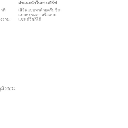
คำแนะนำในการเสิร์ฟ
าที
เสิร์ฟแบบทาด้วยครีมชีส
แบบธรรมดา หรือแบบ
้งรวม:
แซนด์วิชก็ได้
ูมิ 25˚C