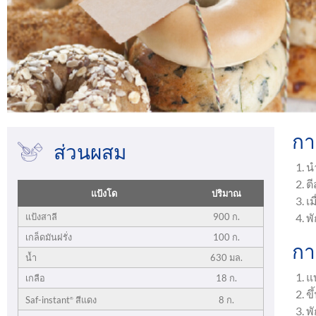
กา
ส่วนผสม
น
ต
แป้งโด
ปริมาณ
เ
แป้งสาลี
900 ก.
พ
เกล็ดมันฝรั่ง
100 ก.
กา
น้ำ
630 มล.
แ
เกลือ
18 ก.
ข
8 ก.
Saf-instant
สีแดง
®
พั