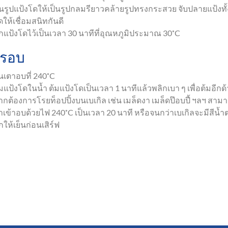
ึ้นรูปแป้งโดให้เป็นรูปกลมรียาวคล้ายรูปทรงกระสวย จับปลายแป้งทั้
ให้เชื่อมสนิทกันดี
ักแป้งโดไว้เป็นเวลา 30 นาทีที่อุณหภูมิประมาณ 30˚C
รอบ
่นเตาอบที่ 240˚C
มแป้งโดในน้ำ ต้มแป้งโดเป็นเวลา 1 นาทีแล้วพลิกเบา ๆ เพื่อต้มอีกด้
ากต้องการโรยท็อปปิ้งบนเบเกิล เช่น เมล็ดงา เมล็ดป๊อบปี้ ฯลฯ สาม
ำเข้าอบด้วยไฟ 240˚C เป็นเวลา 20 นาที หรือจนกว่าเบเกิลจะมีสีน
กให้เย็นก่อนเสิร์ฟ