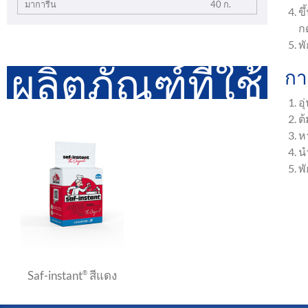
มาการีน
40 ก.
ข
กด
พ
ผลิตภัณฑ์ที่ใช้
กา
อุ
ต้
ห
น
พั
Saf-instant
สีแดง
®